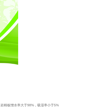
棉板憎水率大于98%，吸湿率小于5%