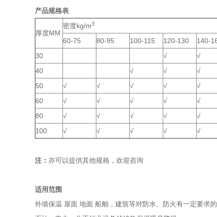
产品规格表
3
密度kg/m
厚度MM
60-75
80-95
100-115
120-130
140-1
30
√
√
40
√
√
√
50
√
√
√
√
√
60
√
√
√
√
√
80
√
√
√
√
√
100
√
√
√
√
√
注：
亦可以提供其他规格，欢迎咨询
适用范围
外墙保温 屋面 地面 船舶，建筑等对防水、防火有一定要求