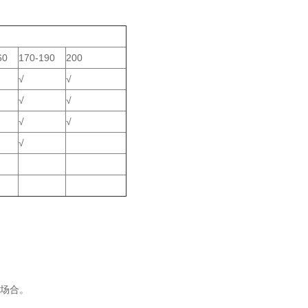
60
170-190
200
√
√
√
√
√
√
√
的场合。