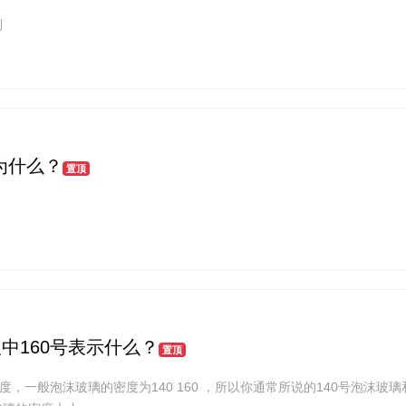
别
为什么？
置顶
板中160号表示什么？
置顶
度，一般泡沫玻璃的密度为140 160 ，所以你通常所说的140号泡沫玻璃和