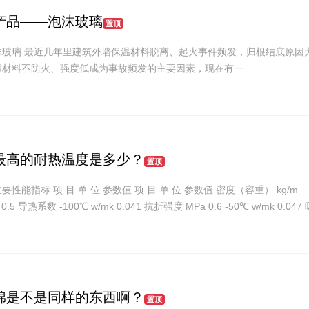
产品——泡沫玻璃
置顶
沫玻璃 最近几年里建筑外墙保温材料脱离、起火事件频发，归根结底原因
温材料不防火、强度低成为事故频发的主要因素，现在有一
最高的耐热温度是多少？
置顶
能指标 项 目 单 位 参数值 项 目 单 位 参数值 密度（容重） kg/m
0.5 导热系数 -100℃ w/mk 0.041 抗折强度 MPa 0.6 -50℃ w/mk 0.04
棉是不是同样的东西啊？
置顶