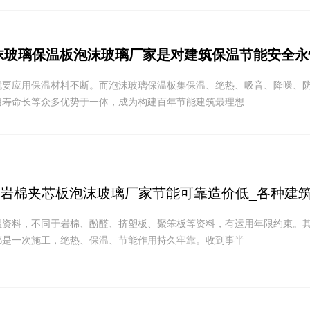
泡沫玻璃保温板泡沫玻璃厂家是对建筑保温节能安全
就要应用保温材料不断。而泡沫玻璃保温板集保温、绝热、吸音、降噪、
用寿命长等众多优势于一体，成为构建百年节能建筑最理想
钢岩棉夹芯板泡沫玻璃厂家节能可靠造价低_各种建
温资料，不同于岩棉、酚醛、挤塑板、聚笨板等资料，有运用年限约束。
都是一次施工，绝热、保温、节能作用持久牢靠。收到事半