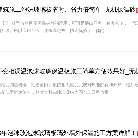
建筑施工泡沫玻璃板省时、省力倍简单_无机保温砂
源:【 】 对于当今世界保温材料的运用，可谓是层出不穷，种类繁多，一代
的升级。所以应用至今，集保温绝热、防火优势于一体的
材料变相调温泡沫玻璃保温板施工简单方便效果好_无
用相变调温机理，经过蓄能介质的相态改变完成对热能贮存和开释，然后
温度低于必定值时，相变资料由液态凝结为固态，开释热量
13年泡沫玻泡沫玻璃板璃外墙外保温施工方案详解！