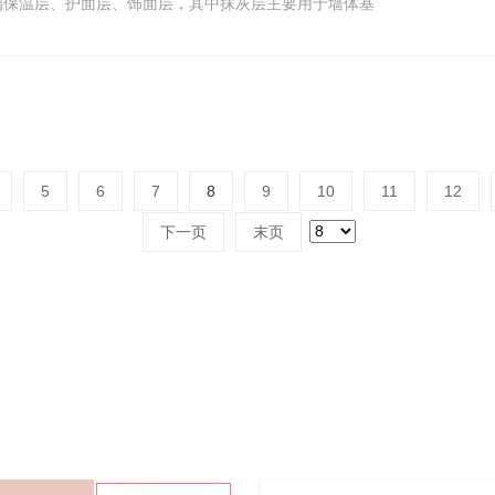
璃保温层、护面层、饰面层，其中抹灰层主要用于墙体基
5
6
7
8
9
10
11
12
下一页
末页